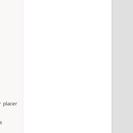
 placer
s