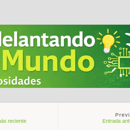
ás reciente
Entrada an