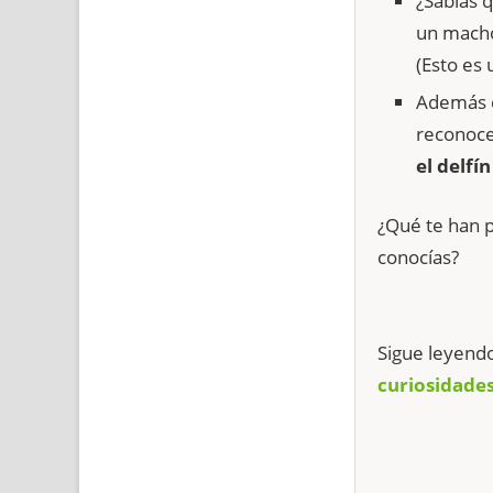
¿Sabias 
un macho 
(Esto es
Además d
reconocer
el delfín
¿Qué te han p
conocías?
Sigue leyend
curiosidades