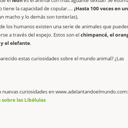
que el
león
es el animal con más aguante sexual? Se estim
tiene la capacidad de copular....
¡Hasta 100 veces en un
 un macho y lo demás son tonterías).
e los humanos existen una serie de animales que puede
se a través del espejo. Estos son el
chimpancé, el oran
 y el elefante
.
arecido estas curiosidades sobre el mundo animal? ¿Las
o nuevas curiosidades en www.adelantandoelmundo.com
 sobre las Libélulas