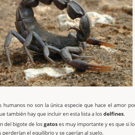
s humanos no son la única especie que hace el amor por
e también hay que incluir en esta lista a los
delfines
.
n del bigote de los
gatos
es muy importante y es que si lo
perderían el equilibrio y se caerían al suelo.