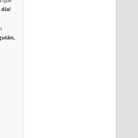
a que
 día!
n
gután,
: