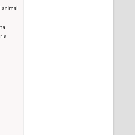
 animal
una
ria