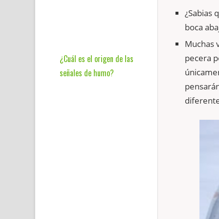
¿Sabias q
boca abaj
Muchas 
pecera p
¿Cuál es el origen de las
únicamen
señales de humo?
pensarán
diferent