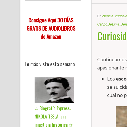
En
ciencia
,
curiosi
Consigue Aquí 30 DÍAS
CalipoDeLima
Dej
GRATIS DE AUDIOLIBROS
Curiosid
de Amazon
Continuamos
Lo más visto esta semana
apasionante 
Los
esco
se suici
cual no 
✩ Biografía Express:
NIKOLA TESLA: una
injusticia histórica ✩