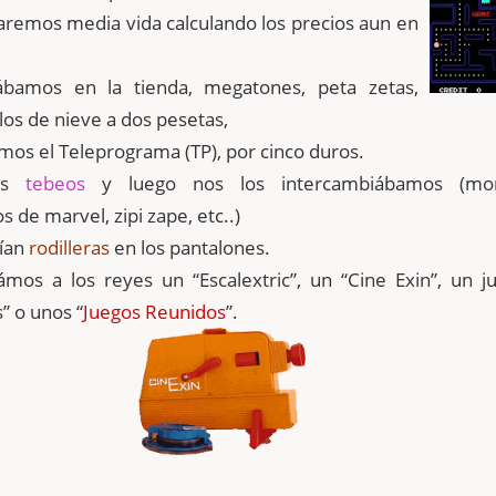
remos media vida calculando los precios aun en
bamos en la tienda, megatones, peta zetas,
os de nieve a dos pesetas,
s el Teleprograma (TP), por cinco duros.
mos
tebeos
y luego nos los intercambiábamos (mort
s de marvel, zipi zape, etc..)
ían
rodilleras
en los pantalones.
mos a los reyes un “Escalextric”, un “Cine Exin”, un j
” o unos “
Juegos Reunidos
”.