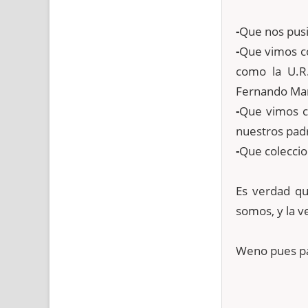
-
Que nos pusi
-
Que vimos c
como la U.R.
Fernando Mar
-
Que vimos co
nuestros padr
-
Que coleccion
Es verdad qu
somos, y la v
Weno pues pa