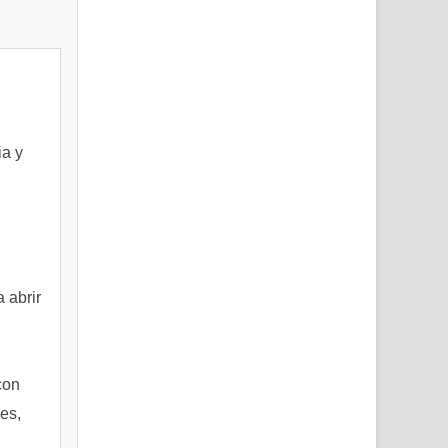
ia y
 abrir
con
des,