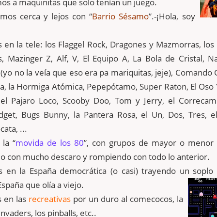
s a maquinitas que solo tenían un juego.
mos cerca y lejos con “
Barrio Sésamo
”.-¡Hola, soy
en la tele: los Flaggel Rock, Dragones y Mazmorras, los 
, Mazinger Z, Alf, V, El Equipo A, La Bola de Cristal, Na
yo no la veía que eso era pa mariquitas, jeje), Comando 
da, la Hormiga Atómica, Pepepótamo, Super Raton, El Oso 
el Pajaro Loco, Scooby Doo, Tom y Jerry, el Correcami
dget, Bugs Bunny, la Pantera Rosa, el Un, Dos, Tres, e
ata, ...
la “
movida de los 80
”, con grupos de mayor o menor c
do con mucho descaro y rompiendo con todo lo anterior.
 en la España democrática (o casi) trayendo un soplo 
spaña que olía a viejo.
 en las
recreativas
por un duro al comecocos, la
invaders, los pinballs, etc..