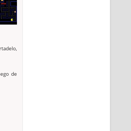
adelo,
uego de