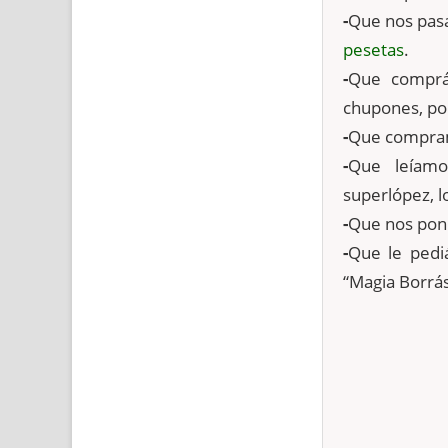
-
Que nos pasa
pesetas
.
-
Que comprá
chupones, pol
-
Que compramo
-
Que leía
superlópez, lo
-
Que nos pon
-
Que le pediá
“Magia Borrás