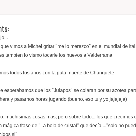
ts:
jo...
os que vimos a Michel gritar "me lo merezco" en el mundial de Ital
s tambien lo vismo tocarle los huevos a Valderrama.
amos todos los años con la puta muerte de Chanquete
e esperabamos que los "Julapos" se colaran por su azotea para
hera y pasarnos horas jugando (bueno, eso tu y yo jajajaja)
o, muchisimas cosas mas, pero sobre todo....los que crecimos 
a mágica frase de "La bola de cristal" que decía...."solo no pue
igos si"