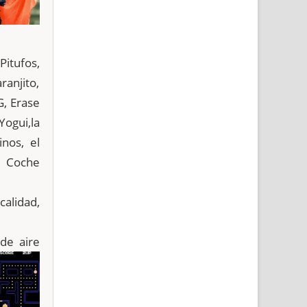
Pitufos,
ranjito,
G, Erase
Yogui,la
nos, el
l Coche
alidad,
de aire