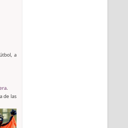
útbol, a
cera
.
a de las