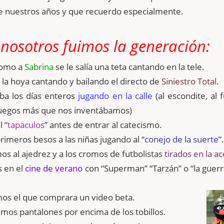
e nuestros años y que recuerdo especialmente.
nosotros fuimos la generación:
como a
Sabrina
se le salía una teta cantando en la tele.
 la hoya cantando y bailando el directo de
Siniestro Total
.
ba los días enteros
jugando en la calle
(al escondite, al f
n juegos más que nos inventábamos)
 “
tapaculos
” antes de entrar al catecismo.
rimeros besos a las niñas jugando al “
conejo de la suerte
”.
s al ajedrez y a los cromos de futbolistas
tirados en la a
 en el
cine de verano
con “Superman” “Tarzán” o “la guerr
os el que comprara un video beta.
mos pantalones por encima de los tobillos.