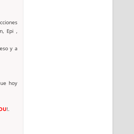
ecciones
, Epi ,
reso y a
que hoy
ADU
!.