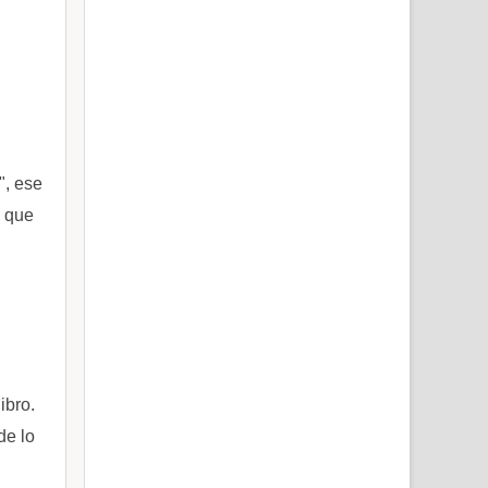
", ese
o que
ibro.
de lo