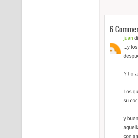
6 Commen
juan
di
...y l
despue
Y llor
Los qu
su coc
y buen
aquell
con am