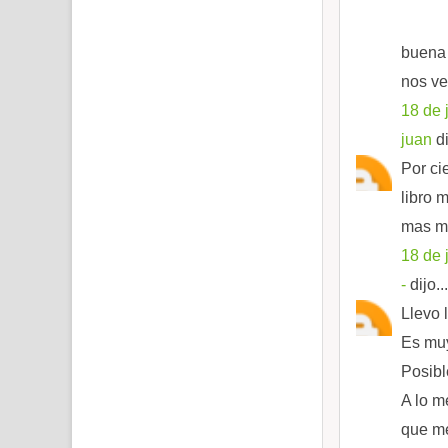
buena 
nos v
18 de 
juan
di
Por ci
libro 
mas m 
18 de 
-
dijo...
Llevo 
Es muy
Posibl
A lo m
que me