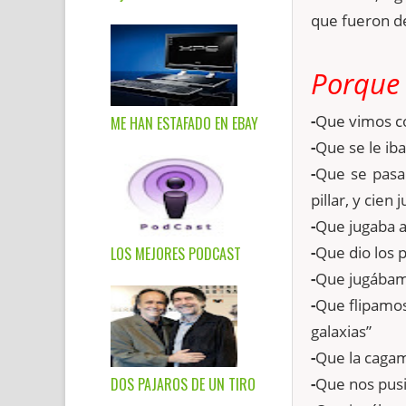
que fueron d
Porque 
-
Que vimos 
ME HAN ESTAFADO EN EBAY
-
Que se le iba
-
Que se pasa
pillar, y cie
-
Que jugaba al
-
Que dio los p
LOS MEJORES PODCAST
-
Que jugábamo
-
Que flipamos
galaxias”
-
Que la cagam
DOS PAJAROS DE UN TIRO
-
Que nos pusi