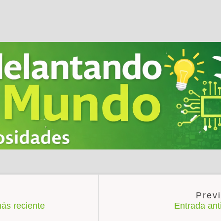
ás reciente
Entrada an