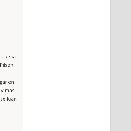
a buena
Pilsen
ugar en
 y más
ase Juan