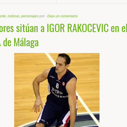
orte
,
noticias
,
personajes
por
-
Deja un comentario
ores sitúan a IGOR RAKOCEVIC en e
 de Málaga