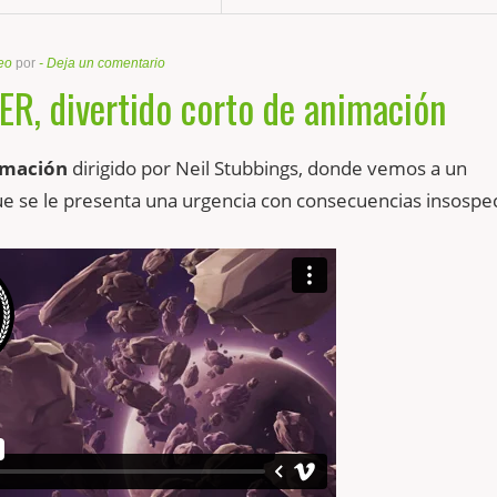
eo
por
-
Deja un comentario
R, divertido corto de animación
imación
dirigido por Neil Stubbings, donde vemos a un
e se le presenta una urgencia con consecuencias insospe