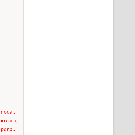
 moda.."
an caro,
 pena.."