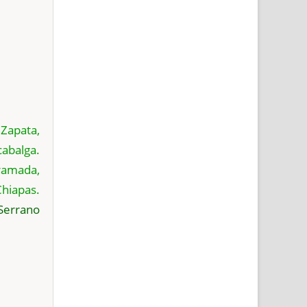
 Zapata,
cabalga.
rramada,
Chiapas.
 Serrano