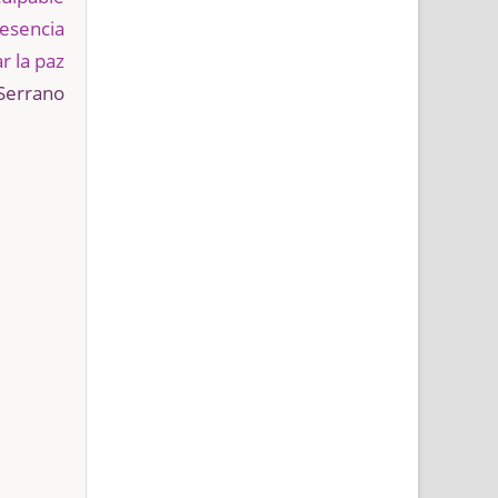
resencia
 la paz
Serrano