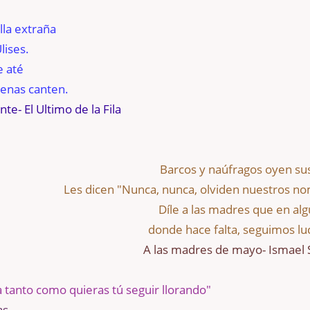
lla extraña
lises.
 até
renas canten.
te- El Ultimo de la Fila
Barcos y naúfragos oyen su
Les dicen "Nunca, nunca, olviden nuestros n
Díle a las madres que en alg
donde hace falta, seguimos l
A las madres de mayo- Ismael 
 tanto como quieras tú seguir llorando"
as