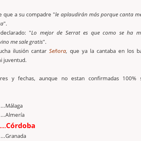
e que a su compadre "
le aplaudirán más porque canta me
ga
".
declarado: "
Lo mejor de Serrat es que como se ha m
ino me sale gratis
".
cha ilusión cantar
Señora
,
que ya la cantaba en los b
i juventud.
ares y fechas, aunque no estan confirmadas 100% 
....Málaga
....Almería
Córdoba
...
....Granada