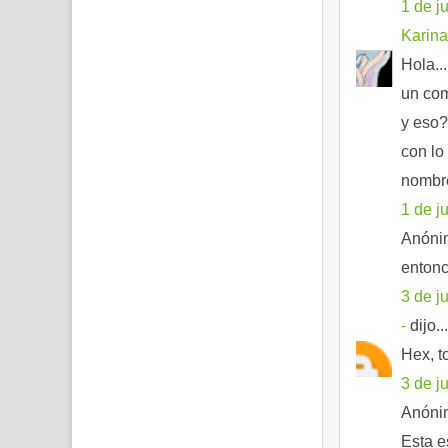
1 de j
Karina
Hola..
un com
y eso?
con lo
nombre
1 de j
Anónim
entonc
3 de j
-
dijo...
Hex, t
3 de j
Anónim
Esta es