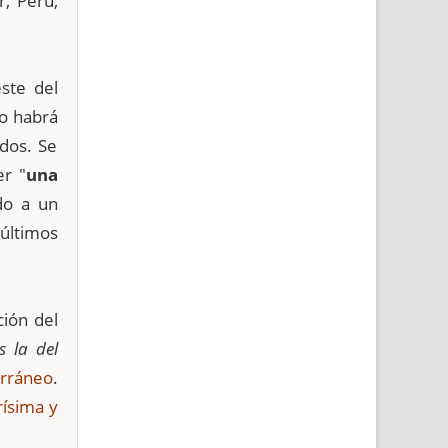
r, Peru,
éste del
o habrá
 dos. Se
er "
una
do a un
 últimos
ción del
 la del
erráneo
.
ísima y