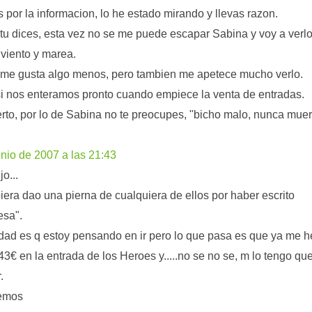
s por la informacion, lo he estado mirando y llevas razon.
u dices, esta vez no se me puede escapar Sabina y voy a verl
 viento y marea.
 me gusta algo menos, pero tambien me apetece mucho verlo.
si nos enteramos pronto cuando empiece la venta de entradas.
erto, por lo de Sabina no te preocupes, "bicho malo, nunca muer
unio de 2007 a las 21:43
jo...
iera dao una pierna de cualquiera de ellos por haber escrito
esa".
dad es q estoy pensando en ir pero lo que pasa es que ya me h
43€ en la entrada de los Heroes y.....no se no se, m lo tengo qu
.
emos