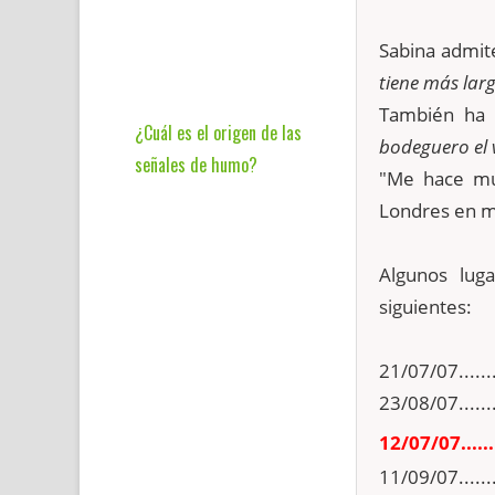
Sabina admit
tiene más lar
También ha 
¿Cuál es el origen de las
bodeguero el v
señales de humo?
"Me hace mu
Londres en m
Algunos lug
siguientes:
21/07/07......
23/08/07......
12/07/07.......
11/09/07......