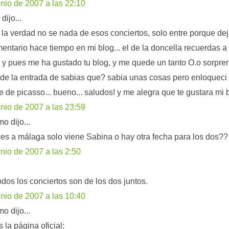
unio de 2007 a las 22:10
dijo...
. la verdad no se nada de esos conciertos, solo entre porque de
entario hace tiempo en mi blog... el de la doncella recuerdas a 
 y pues me ha gustado tu blog, y me quede un tanto O.o sorpre
 de la entrada de sabias que? sabia unas cosas pero enloqueci 
 de picasso... bueno... saludos! y me alegra que te gustara mi 
unio de 2007 a las 23:59
o dijo...
es a málaga solo viene Sabina o hay otra fecha para los dos??
unio de 2007 a las 2:50
odos los conciertos son de los dos juntos.
unio de 2007 a las 10:40
o dijo...
 la página oficial: