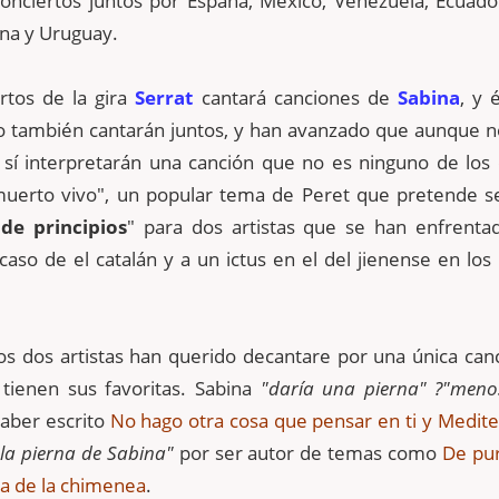
conciertos juntos por España, México, Venezuela, Ecuado
ina y Uruguay.
rtos de la gira
Serrat
cantará canciones de
Sabina
, y 
o también cantarán juntos, y han avanzado que aunque n
, sí interpretarán una canción que no es ninguno de los
 muerto vivo", un popular tema de Peret que pretende s
de principios
" para dos artistas que se han enfrenta
caso de el catalán y a un ictus en el del jienense en los
os dos artistas han querido decantare por una única can
 tienen sus favoritas. Sabina
"daría una pierna" ?"menos
haber escrito
No hago otra cosa que pensar en ti y Medit
 la pierna de Sabina"
por ser autor de temas como
De pur
lla de la chimenea
.