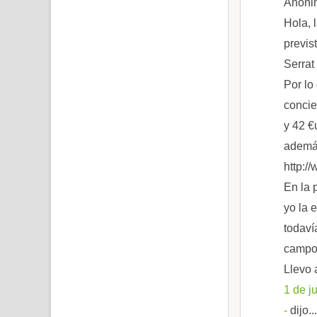
Anónim
Hola, 
previs
Serrat
Por lo
concie
y 42 €
además
http:/
En la 
yo la 
todaví
campo 
Llevo 
1 de j
-
dijo...