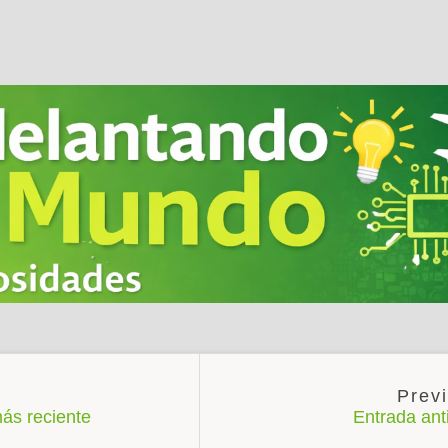
ás reciente
Entrada an