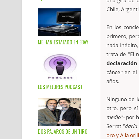
una gira de 
Chile, Argent
En los concie
primero, per
ME HAN ESTAFADO EN EBAY
nada inédito
trata de "El
declaración 
cáncer en el 
años.
LOS MEJORES PODCAST
Ninguno de l
otro, pero sí
medio"
- por 
Serrat
"daría
DOS PAJAROS DE UN TIRO
oro y A la ori