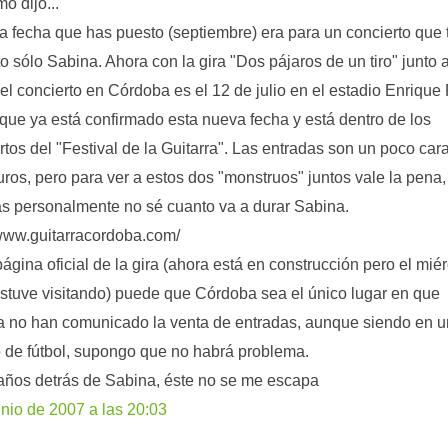
o dijo...
la fecha que has puesto (septiembre) era para un concierto que 
to sólo Sabina. Ahora con la gira "Dos pájaros de un tiro" junto 
 el concierto en Córdoba es el 12 de julio en el estadio Enrique
 que ya está confirmado esta nueva fecha y está dentro de los
rtos del "Festival de la Guitarra". Las entradas son un poco car
uros, pero para ver a estos dos "monstruos" juntos vale la pena,
 personalmente no sé cuanto va a durar Sabina.
/www.guitarracordoba.com/
página oficial de la gira (ahora está en construcción pero el mié
estuve visitando) puede que Córdoba sea el único lugar en que
a no han comunicado la venta de entradas, aunque siendo en u
de fútbol, supongo que no habrá problema.
años detrás de Sabina, éste no se me escapa
unio de 2007 a las 20:03