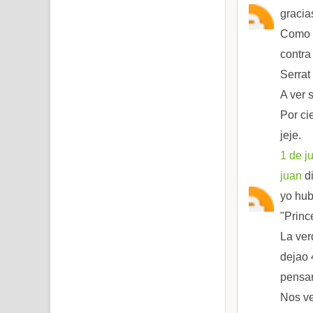
gracia
Como t
contra
Serrat
A ver 
Por ci
jeje.
1 de j
juan
di
yo hub
"Princ
La ver
dejao 
pensar
Nos v