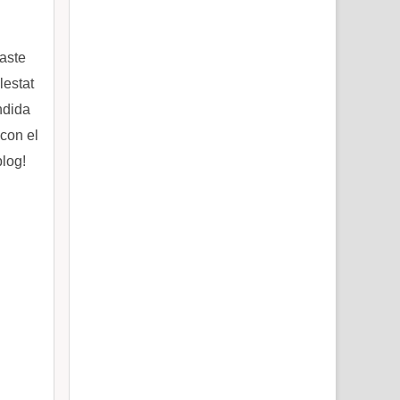
jaste
lestat
ndida
con el
blog!