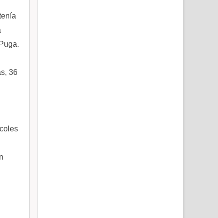
tenía
a
 Puga.
as, 36
rcoles
n