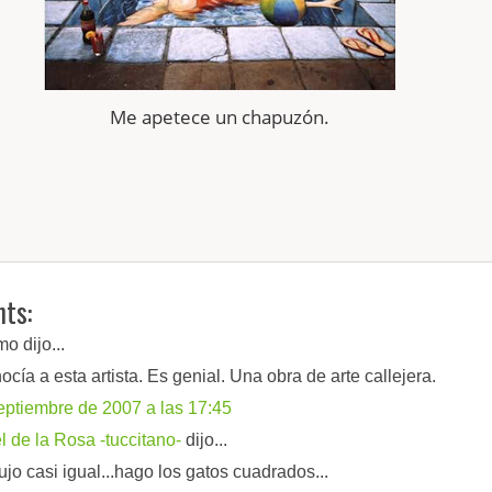
Me apetece un
chapuzón
.
ts:
o dijo...
ocía a esta artista. Es genial. Una obra de arte callejera.
eptiembre de 2007 a las 17:45
 de la Rosa -tuccitano-
dijo...
ujo casi igual...hago los gatos cuadrados...