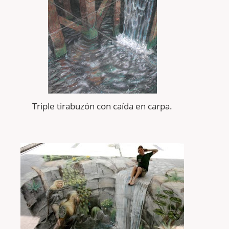
Triple tirabuzón con
caída
en carpa.