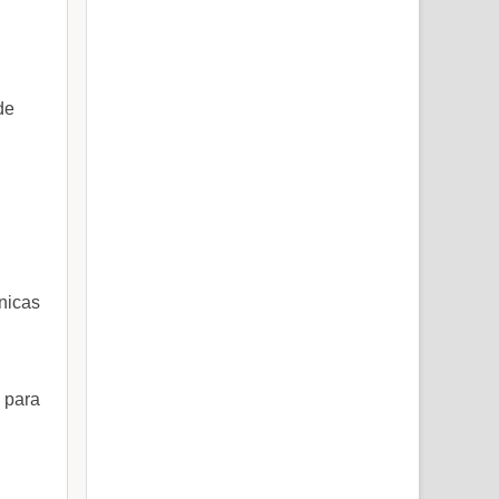
de
nicas
 para