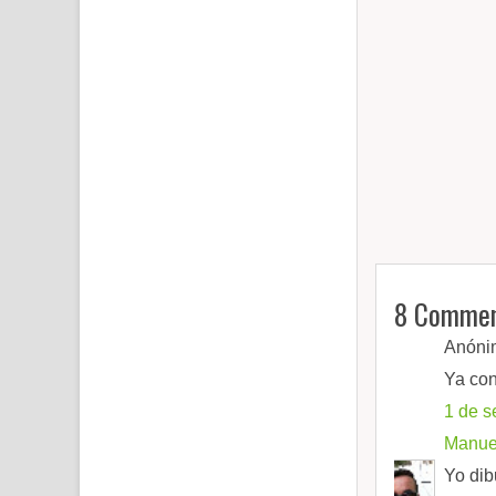
8 Commen
Anónim
Ya con
1 de s
Manuel
Yo dib