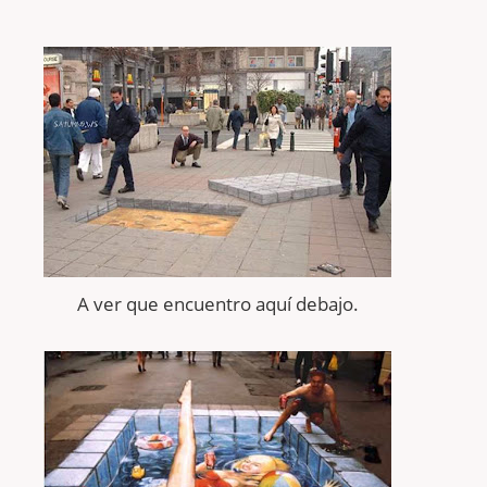
A ver que encuentro
aquí
debajo.