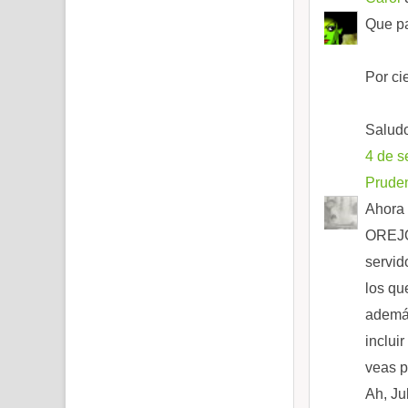
Que pa
Por ci
Salud
4 de s
Prude
Ahora 
OREJON
servid
los qu
además
inclui
veas p
Ah, Ju