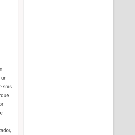
án
 un
e sois
orque
or
me
tador,