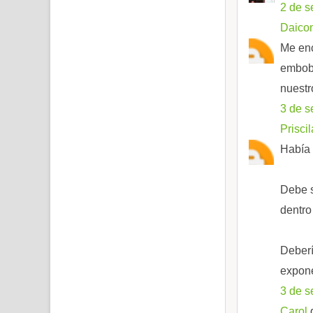
2 de s
Daico
Me enc
emboba
nuestr
3 de s
Priscil
Había 
Debe s
dentro
Deberí
expone
3 de s
Carol
d