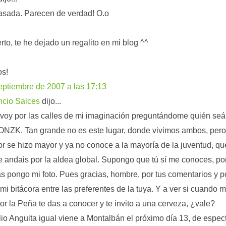
sada. Parecen de verdad! O.o
erto, te he dejado un regalito en mi blog ^^
os!
eptiembre de 2007 a las 17:13
ncio Salces
dijo...
voy por las calles de mi imaginación preguntándome quién se
ZK. Tan grande no es este lugar, donde vivimos ambos, pero
or se hizo mayor y ya no conoce a la mayoría de la juventud, qu
e andais por la aldea global. Supongo que tú sí me conoces, p
 pongo mi foto. Pues gracias, hombre, por tus comentarios y p
r mi bitácora entre las preferentes de la tuya. Y a ver si cuando 
or la Peña te das a conocer y te invito a una cerveza, ¿vale?
lio Anguita igual viene a Montalbán el próximo día 13, de espec