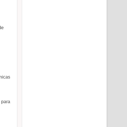
de
nicas
 para