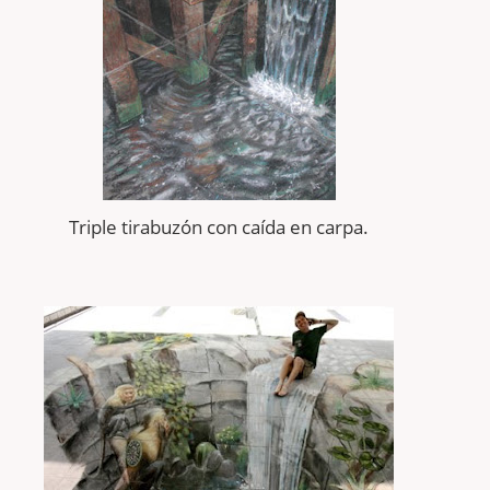
Triple tirabuzón con
caída
en carpa.