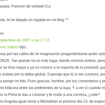
sada. Parecen de verdad! O.o
erto, te he dejado un regalito en mi blog ^^
os!
eptiembre de 2007 a las 17:13
ncio Salces
dijo...
voy por las calles de mi imaginación preguntándome quién se
ZK. Tan grande no es este lugar, donde vivimos ambos, pero
or se hizo mayor y ya no conoce a la mayoría de la juventud, qu
e andais por la aldea global. Supongo que tú sí me conoces, p
 pongo mi foto. Pues gracias, hombre, por tus comentarios y p
r mi bitácora entre las preferentes de la tuya. Y a ver si cuando 
or la Peña te das a conocer y te invito a una cerveza, ¿vale?
lio Anguita igual viene a Montalbán el próximo día 13, de espec