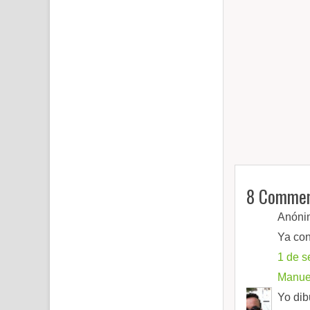
8 Commen
Anónim
Ya con
1 de s
Manuel
Yo dib