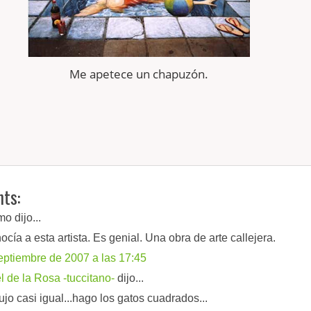
Me apetece un
chapuzón
.
ts:
o dijo...
ocía a esta artista. Es genial. Una obra de arte callejera.
eptiembre de 2007 a las 17:45
 de la Rosa -tuccitano-
dijo...
ujo casi igual...hago los gatos cuadrados...