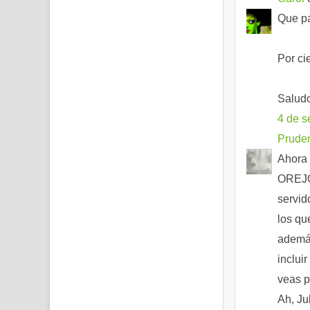
Que pa
Por ci
Salud
4 de s
Prude
Ahora 
OREJON
servid
los qu
además
inclui
veas p
Ah, Ju