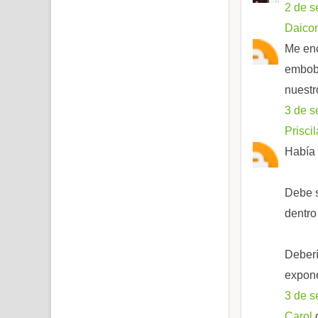
2 de s
Daico
Me enc
emboba
nuestr
3 de s
Priscil
Había 
Debe s
dentro
Deberí
expone
3 de s
Carol
d