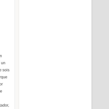
án
 un
e sois
orque
or
me
tador,