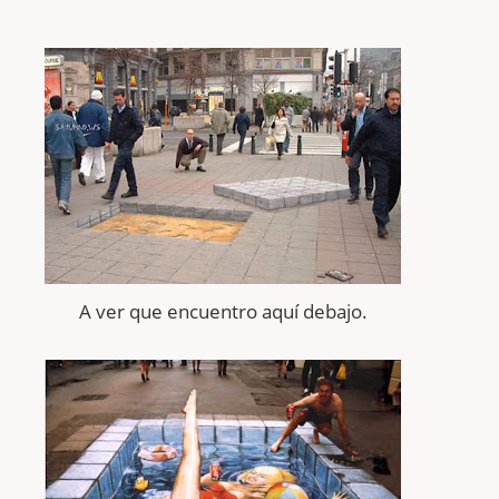
A ver que encuentro
aquí
debajo.