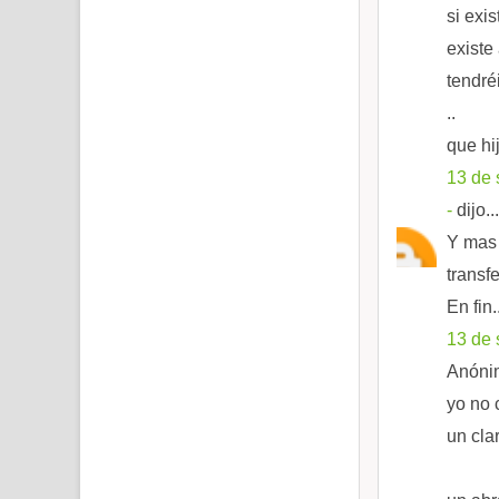
si exi
existe
tendré
..
que hi
13 de 
-
dijo...
Y mas 
transf
En fin.
13 de 
Anónim
yo no 
un cla