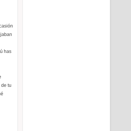
casión
ejaban
tú has
e
 de tu
ué