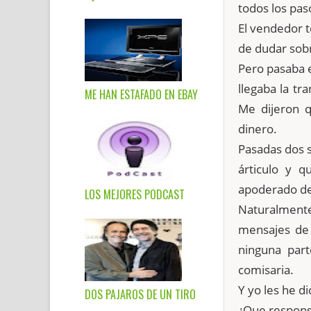
todos los pas
El vendedor t
de dudar sobr
Pero pasaba e
llegaba la t
ME HAN ESTAFADO EN EBAY
Me dijeron q
dinero.
Pasadas dos 
árticulo y q
apoderado de 
LOS MEJORES PODCAST
Naturalment
mensajes de 
ninguna par
comisaria.
Y yo les he d
DOS PAJAROS DE UN TIRO
¿Que respons