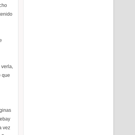
echo
tenido
e
 verla,
e que
áginas
 ebay
a vez