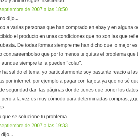
azo y animo sigue insistiendo
septiembre de 2007 a las 18:50
o dijo...
o a varias personas que han comprado en ebay y en alguna o
cibido el producto en unas condiciones que no son las que refl
subasta. De todas formas siempre me han dicho que lo mejor es
o contrareembolso que por lo menos te quitas el problema que 
, aunque siempre te la pueden "colar".
 ha salido el tema, yo particularmente soy bastante reacio a las
s por internet, por ejemplo a pagar con tarjeta ya que no sé qu
de seguridad dan las páginas donde tienes que poner los datos
a, pero a la vez es muy cómodo para determinadas compras, ¿q
s?.
 que se solucione tu problema.
septiembre de 2007 a las 19:33
dijo...