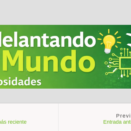
ás reciente
Entrada an