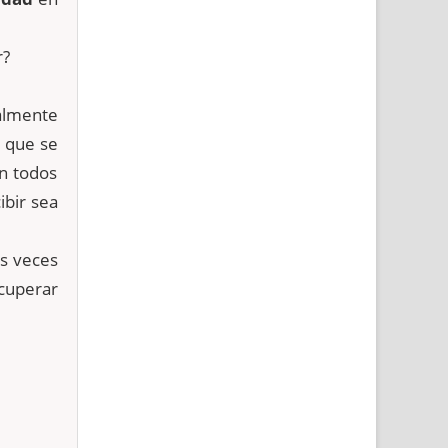
r?
ralmente
, que se
en todos
ibir sea
as veces
ecuperar