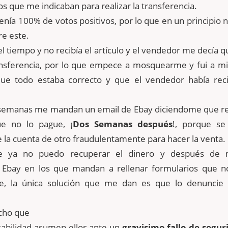
os que me indicaban para realizar la transferencia.
enía 100% de votos positivos, por lo que en un principio 
e este.
l tiempo y no recibía el artículo y el vendedor me decía q
ransferencia, por lo que empece a mosquearme y fui a mi
ue todo estaba correcto y que el vendedor había reci
semanas me mandan un email de Ebay diciendome que ret
ue no lo pague, ¡
Dos Semanas después
!, porque se
la cuenta de otro fraudulentamente para hacer la venta.
e ya no puedo recuperar el dinero y después de
Ebay en los que mandan a rellenar formularios que n
te, la única solución que me dan es que lo denuncie
icho que
abilidad asumen ellos ante un
gravisimo fallo de segur