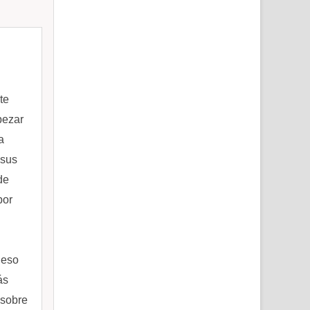
te
pezar
a
 sus
de
por
 eso
ás
 sobre