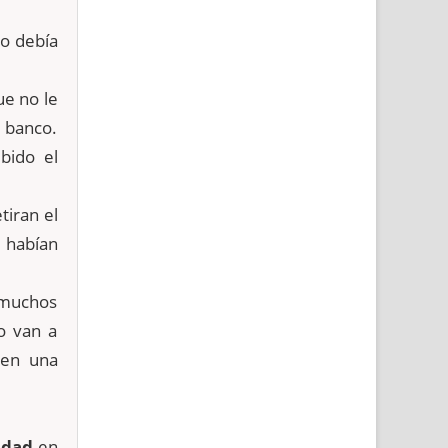
no debía
ue no le
 banco.
bido el
iran el
 habían
 muchos
o van a
 en una
idad
en