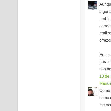
Aunque
alguna
proble
correc
realiz
ofrezc
En cua
para q
con ad
13 de 
Manuel
Como t
como e
me ocu