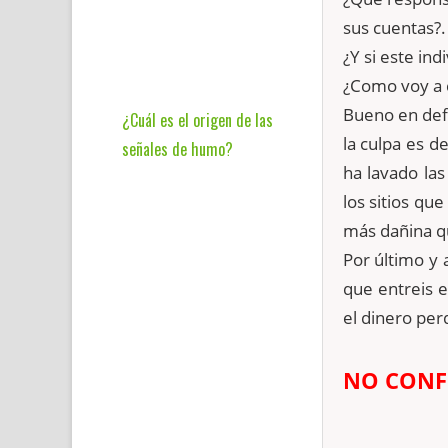
sus cuentas?.
¿Y si este in
¿Como voy a 
Bueno en def
¿Cuál es el origen de las
la culpa es d
señales de humo?
ha lavado la
los sitios qu
más dañina q
Por último y 
que entreis e
el dinero per
NO CONFI