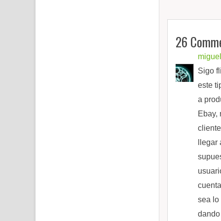
26 Comme
migue
Sigo f
este t
a prod
Ebay, 
client
llegar
supues
usuari
cuenta
sea lo
dando 