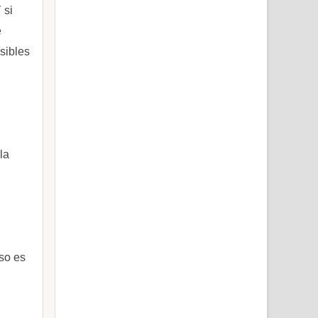
 si
e
sibles
la
aso es