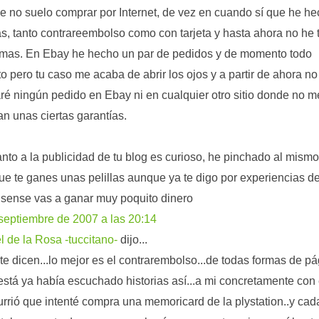
 no suelo comprar por Internet, de vez en cuando sí que he h
s, tanto contrareembolso como con tarjeta y hasta ahora no he 
mas. En Ebay he hecho un par de pedidos y de momento todo
to pero tu caso me acaba de abrir los ojos y a partir de ahora no
aré ningún pedido en Ebay ni en cualquier otro sitio donde no m
an unas ciertas garantías.
nto a la publicidad de tu blog es curioso, he pinchado al mismo
ue te ganes unas pelillas aunque ya te digo por experiencias d
sense vas a ganar muy poquito dinero
septiembre de 2007 a las 20:14
 de la Rosa -tuccitano-
dijo...
e dicen...lo mejor es el contrarembolso...de todas formas de p
stá ya había escuchado historias así...a mi concretamente con
rrió que intenté compra una memoricard de la plystation..y cad