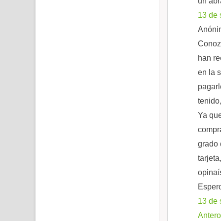
un abr
13 de 
Anónim
Conozc
han re
en la 
pagarl
tenido
Ya que
compra
grado 
tarjet
opinaí
Espero
13 de 
Antero