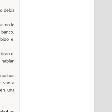
no debía
ue no le
 banco.
bido el
iran el
 habían
 muchos
o van a
 en una
idad
en