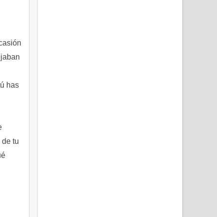
casión
ejaban
tú has
e
 de tu
ué