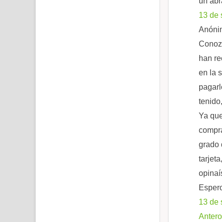
un abr
13 de 
Anónim
Conozc
han re
en la 
pagarl
tenido
Ya que
compra
grado 
tarjet
opinaí
Espero
13 de 
Antero