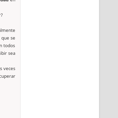
r?
ralmente
, que se
en todos
ibir sea
as veces
ecuperar