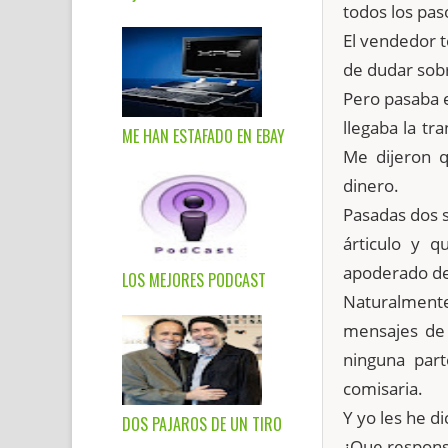
todos los pas
El vendedor t
de dudar sobr
Pero pasaba e
llegaba la t
ME HAN ESTAFADO EN EBAY
Me dijeron q
dinero.
Pasadas dos 
árticulo y q
apoderado de 
LOS MEJORES PODCAST
Naturalment
mensajes de 
ninguna par
comisaria.
Y yo les he d
DOS PAJAROS DE UN TIRO
¿Que respons