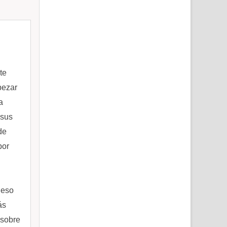
te
pezar
a
 sus
de
por
 eso
ás
 sobre