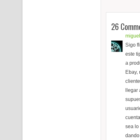
26 Comme
migue
Sigo f
este t
a prod
Ebay, 
client
llegar
supues
usuari
cuenta
sea lo
dando 