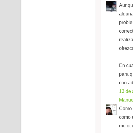
Aunque
alguna
proble
correc
realiz
ofrezc
En cua
para q
con ad
13 de 
Manuel
Como t
como e
me ocu