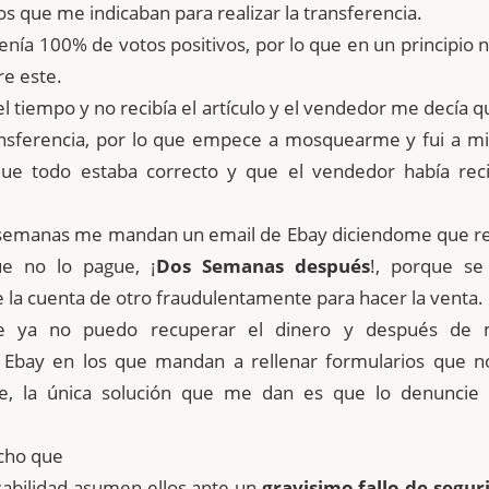
os que me indicaban para realizar la transferencia.
enía 100% de votos positivos, por lo que en un principio 
e este.
l tiempo y no recibía el artículo y el vendedor me decía q
ransferencia, por lo que empece a mosquearme y fui a mi
ue todo estaba correcto y que el vendedor había reci
semanas me mandan un email de Ebay diciendome que ret
ue no lo pague, ¡
Dos Semanas después
!, porque se
la cuenta de otro fraudulentamente para hacer la venta.
e ya no puedo recuperar el dinero y después de
Ebay en los que mandan a rellenar formularios que n
te, la única solución que me dan es que lo denuncie
icho que
abilidad asumen ellos ante un
gravisimo fallo de segur