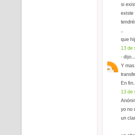
si exi
existe
tendré
..
que hi
13 de 
-
dijo...
Y mas 
transf
En fin.
13 de 
Anónim
yo no 
un cla