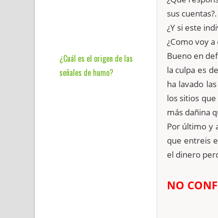
sus cuentas?.
¿Y si este in
¿Como voy a 
Bueno en def
¿Cuál es el origen de las
la culpa es d
señales de humo?
ha lavado la
los sitios qu
más dañina q
Por último y 
que entreis e
el dinero per
NO CONFI