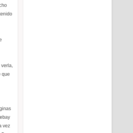
echo
tenido
e
 verla,
e que
áginas
 ebay
a vez