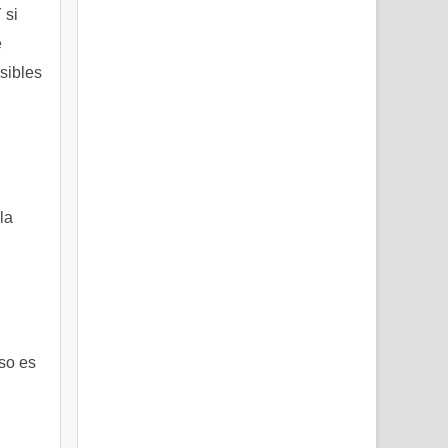
 si
e
sibles
la
aso es