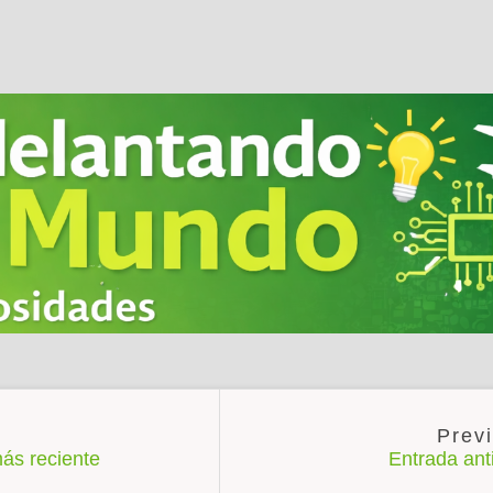
ás reciente
Entrada an