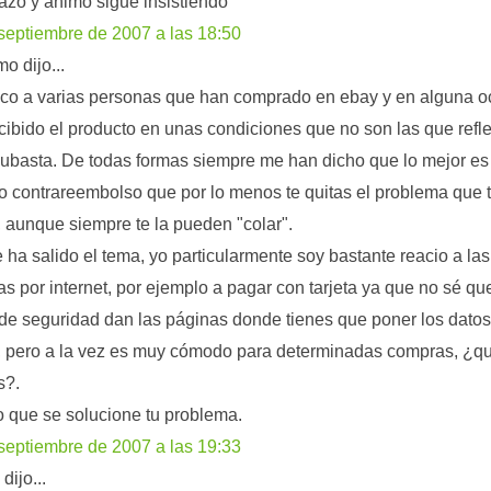
azo y animo sigue insistiendo
septiembre de 2007 a las 18:50
o dijo...
o a varias personas que han comprado en ebay y en alguna o
cibido el producto en unas condiciones que no son las que refl
subasta. De todas formas siempre me han dicho que lo mejor es
o contrareembolso que por lo menos te quitas el problema que 
, aunque siempre te la pueden "colar".
 ha salido el tema, yo particularmente soy bastante reacio a las
s por internet, por ejemplo a pagar con tarjeta ya que no sé qu
de seguridad dan las páginas donde tienes que poner los datos
a, pero a la vez es muy cómodo para determinadas compras, ¿q
s?.
 que se solucione tu problema.
septiembre de 2007 a las 19:33
dijo...