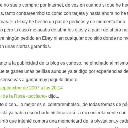
 no suelo comprar por Internet, de vez en cuando sí que he h
s, tanto contrareembolso como con tarjeta y hasta ahora no he 
mas. En Ebay he hecho un par de pedidos y de momento todo
to pero tu caso me acaba de abrir los ojos y a partir de ahora no
aré ningún pedido en Ebay ni en cualquier otro sitio donde no m
an unas ciertas garantías.
nto a la publicidad de tu blog es curioso, he pinchado al mismo
ue te ganes unas pelillas aunque ya te digo por experiencias d
sense vas a ganar muy poquito dinero
septiembre de 2007 a las 20:14
 de la Rosa -tuccitano-
dijo...
e dicen...lo mejor es el contrarembolso...de todas formas de p
stá ya había escuchado historias así...a mi concretamente con
rrió que intenté compra una memoricard de la plystation..y cad