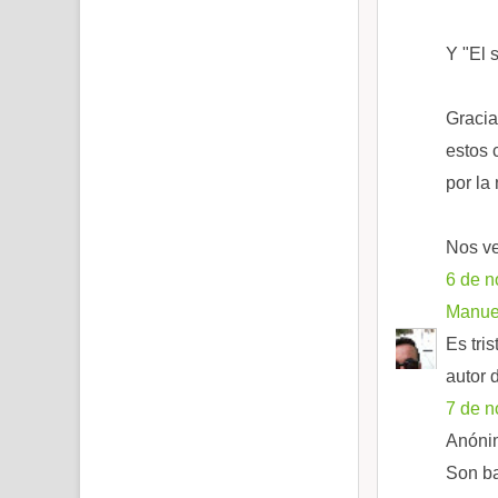
Y "El 
Gracia
estos 
por la
Nos v
6 de n
Manuel
Es tri
autor 
7 de n
Anónim
Son ba