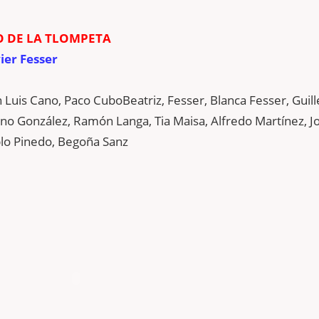
O DE LA TLOMPETA
ier Fesser
n Luis Cano, Paco CuboBeatriz, Fesser, Blanca Fesser, Guil
ano González, Ramón Langa, Tia Maisa, Alfredo Martínez, J
lo Pinedo, Begoña Sanz