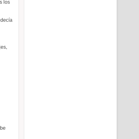
s los
 decía
jes,
ebe