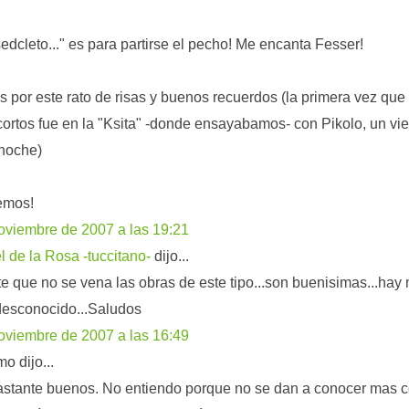
sedcleto..." es para partirse el pecho! Me encanta Fesser!
s por este rato de risas y buenos recuerdos (la primera vez que 
cortos fue en la "Ksita" -donde ensayabamos- con Pikolo, un vi
 noche)
emos!
oviembre de 2007 a las 19:21
 de la Rosa -tuccitano-
dijo...
ste que no se vena las obras de este tipo...son buenisimas...ha
desconocido...Saludos
oviembre de 2007 a las 16:49
o dijo...
stante buenos. No entiendo porque no se dan a conocer mas c