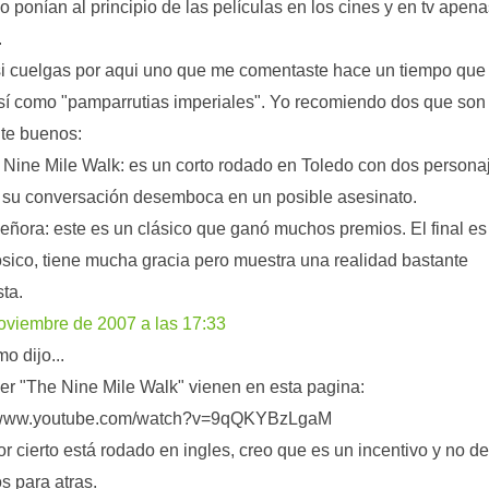
lo ponían al principio de las películas en los cines y en tv apena
.
si cuelgas por aqui uno que me comentaste hace un tiempo que
sí como "pamparrutias imperiales". Yo recomiendo dos que son
te buenos:
 Nine Mile Walk: es un corto rodado en Toledo con dos persona
su conversación desemboca en un posible asesinato.
señora: este es un clásico que ganó muchos premios. El final es
sico, tiene mucha gracia pero muestra una realidad bastante
ta.
oviembre de 2007 a las 17:33
o dijo...
er "The Nine Mile Walk" vienen en esta pagina:
//www.youtube.com/watch?v=9qQKYBzLgaM
or cierto está rodado en ingles, creo que es un incentivo y no d
s para atras.