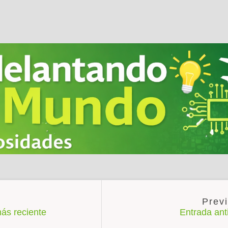
ás reciente
Entrada an