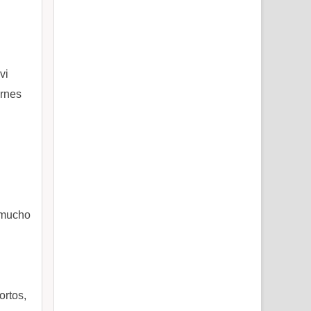
vi
ernes
y mucho
ortos,