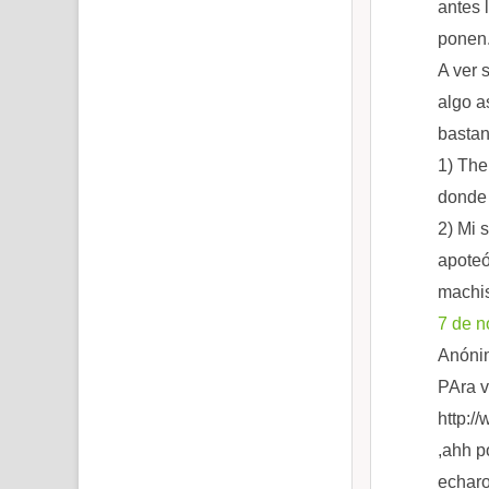
antes 
ponen
A ver 
algo a
bastan
1) The
donde 
2) Mi 
apoteó
machis
7 de n
Anónim
PAra v
http:
,ahh p
echaro