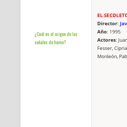
EL SECDLET
Director
:
Jav
Año
: 1995
¿Cuál es el origen de las
Actores
: Jua
señales de humo?
Fesser, Cipri
Monleón, Pab