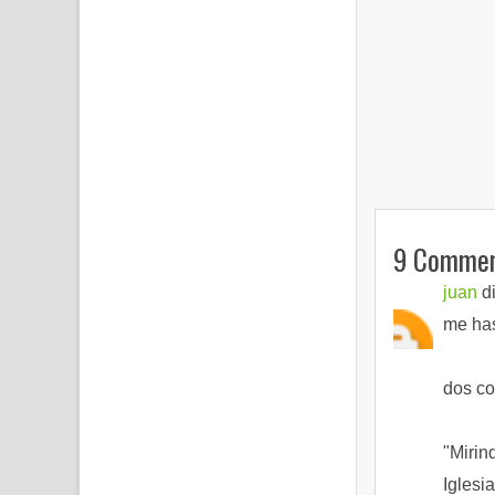
9 Commen
juan
di
me has 
dos co
"Mirin
Iglesi