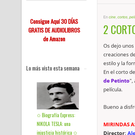
En
cine
,
cortos
,
pel
Consigue Aquí 30 DÍAS
2 CORT
GRATIS DE AUDIOLIBROS
de Amazon
Os dejo unos
creaciones de
estilo y la fo
Lo más visto esta semana
En el corto de
de Petinto
",
película.
Bueno a disfr
✩ Biografía Express:
NIKOLA TESLA: una
MIRINDAS A
injusticia histórica ✩
Director
:
Ale