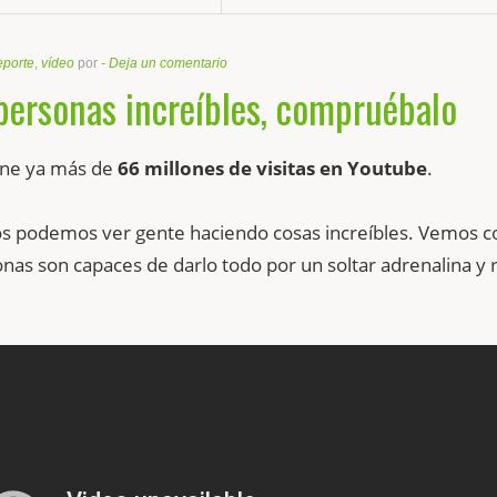
eporte
,
vídeo
por
-
Deja un comentario
personas increíbles, compruébalo
ene ya más de
66 millones de visitas en Youtube
.
s podemos ver gente haciendo cosas increíbles. Vemos 
nas son capaces de darlo todo por un soltar adrenalina y 