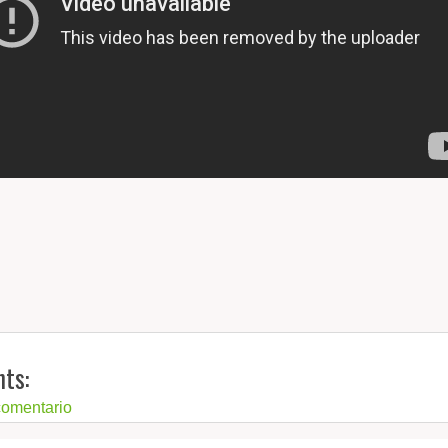
ts:
comentario