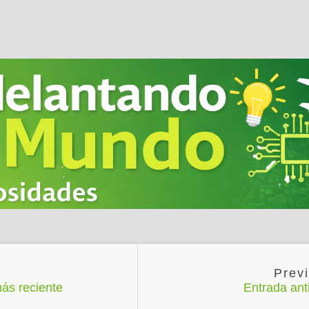
ás reciente
Entrada an