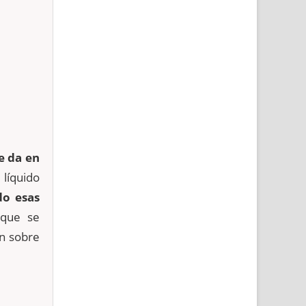
e da en
líquido
do esas
 que se
n sobre