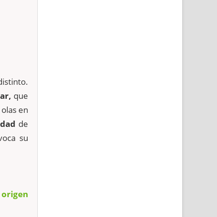
istinto.
ar,
que
 olas en
idad
de
voca su
l origen