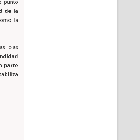
e punto
d de la
como la
as olas
undidad
la
parte
abiliza