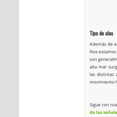
Tipo de olas
Además de es
Nos estamos 
son general
alta mar sur
las distinta
movimiento h
Sigue con nu
de las señal