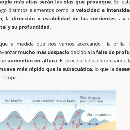
sople más altas serán las olas que provoque
. En est
ego distintos elementos como la
velocidad e intensida
a
, la
dirección o estabilidad de las corrientes
, así 
otal y su profundidad
.
 que a medida que nos vamos acercando la orilla, l
avanzar
mucho más despacio
debido a la
falta de prof
que
aumenten en altura
. El proceso se acelera cuando 
mueve más rápido que la subacuática
, lo que la
desest
e rompa.