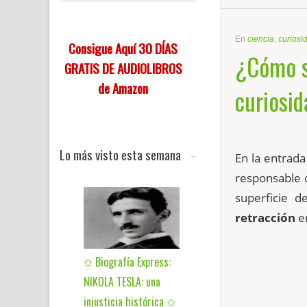
En
ciencia
,
curiosi
Consigue Aquí 30 DÍAS
¿Cómo se
GRATIS DE AUDIOLIBROS
de Amazon
curiosi
Lo más visto esta semana
En la entrad
responsable
superficie 
retracción
en
✩ Biografía Express:
NIKOLA TESLA: una
injusticia histórica ✩