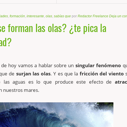
dades
,
formación
,
interesante
,
olas
,
sabías que
por
Redactor Freelance
Deja un co
 forman las olas? ¿te pica la
dad?
a de hoy vamos a hablar sobre un
singular fenómeno
qu
 que de
surjan las olas
. Y es que la
fricción del viento
s
de las aguas es lo que produce este efecto de
atra
 nuestros mares.