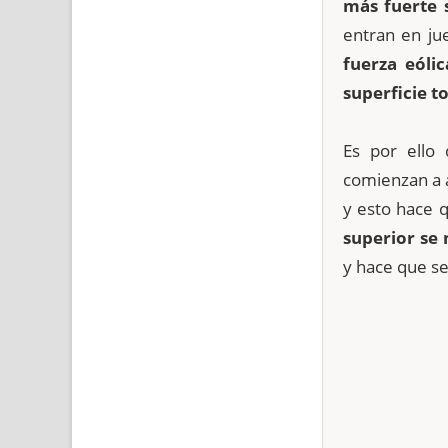
más fuerte 
entran en ju
fuerza eólic
superficie t
Es por ello
comienzan a 
y esto hace 
superior
se 
y hace que s