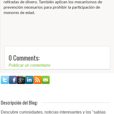
retiradas de dinero. También aplican los mecanismos de
prevención necesarios para prohibir la participación de
menores de edad.
0 Comments:
Publicar un comentario
Descripción del Blog:
Descubre curiosidades, noticias interesantes y los "sabías