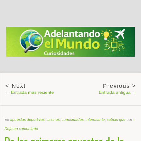
← Entrada más reciente
Entrada antigua →
En
apuestas deportivas
,
casinos
,
curiosidades
,
interesante
,
sabías que
por
-
Deja un comentario