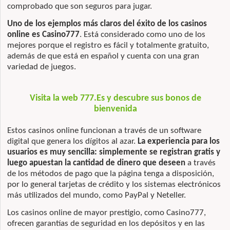
comprobado que son seguros para jugar.
Uno de los ejemplos más claros del éxito de los casinos
online es Casino777
. Está considerado como uno de los
mejores porque el registro es fácil y totalmente gratuito,
además de que está en español y cuenta con una gran
variedad de juegos.
Visita la web 777.Es y descubre sus bonos de
bienvenida
Estos casinos online funcionan a través de un software
digital que genera los dígitos al azar.
La experiencia para los
usuarios es muy sencilla: simplemente se registran gratis y
luego apuestan la cantidad de dinero que deseen
a través
de los métodos de pago que la página tenga a disposición,
por lo general tarjetas de crédito y los sistemas electrónicos
más utilizados del mundo, como PayPal y Neteller.
Los casinos online de mayor prestigio, como Casino777,
ofrecen garantías de seguridad en los depósitos y en las