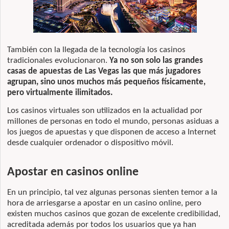
También con la llegada de la tecnología los casinos
tradicionales evolucionaron.
Ya no son solo las grandes
casas de apuestas de Las Vegas las que más jugadores
agrupan, sino unos muchos más pequeños físicamente,
pero virtualmente ilimitados.
Los casinos virtuales son utilizados en la actualidad por
millones de personas en todo el mundo, personas asiduas a
los juegos de apuestas y que disponen de acceso a Internet
desde cualquier ordenador o dispositivo móvil.
Apostar en casinos online
En un principio, tal vez algunas personas sienten temor a la
hora de arriesgarse a apostar en un casino online, pero
existen muchos casinos que gozan de excelente credibilidad,
acreditada además por todos los usuarios que ya han