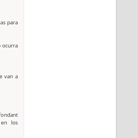
cas para
o ocurra
e van a
fondant
 en los