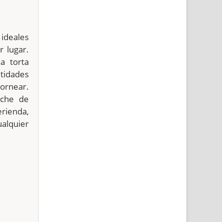
ideales
 lugar.
a torta
ntidades
ornear.
ache de
rienda,
lquier