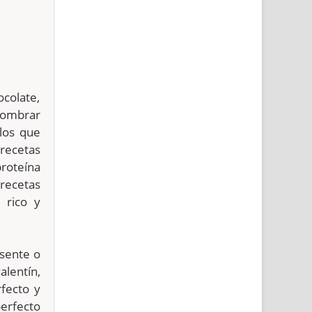
colate,
 nombrar
 los que
 recetas
proteína
recetas
 rico y
esente o
alentín,
fecto y
perfecto