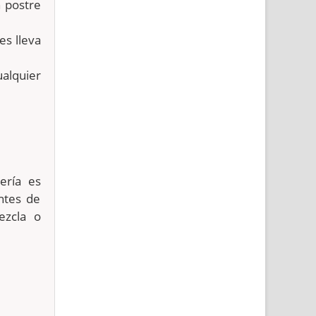
n postre
es lleva
ualquier
ería es
ntes de
ezcla o