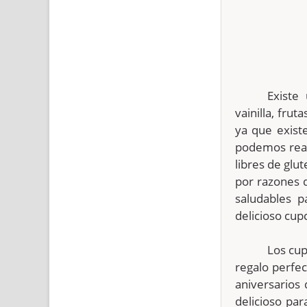
Existe
vainilla, fr
ya que exist
podemos real
libres de glu
por razones 
saludables p
delicioso cup
Los cup
regalo perfec
aniversarios
delicioso pa