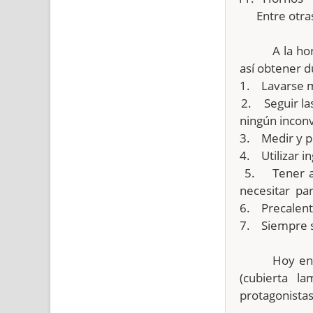
Entre otras
A la ho
así obtener d
1.
Lavarse m
2.
Seguir la
ningún incon
3.
Medir y p
4.
Utilizar 
5.
Tener 
necesitar par
6.
Precalent
7.
Siempre s
Hoy en
(cubierta l
protagonistas 