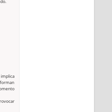
ido.
implica
nforman
 momento
provocar