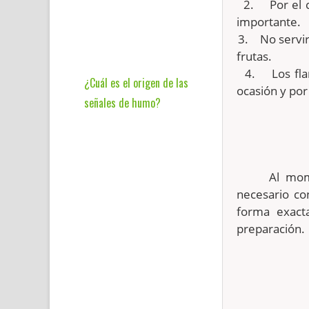
2.
Por el 
importante.
3.
No servir
frutas.
4.
Los fl
¿Cuál es el origen de las
ocasión y por
señales de humo?
Al mo
necesario co
forma exact
preparación.