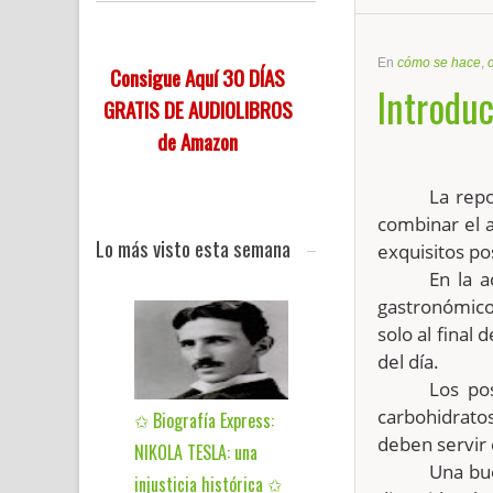
En
cómo se hace
,
Consigue Aquí 30 DÍAS
Introduc
GRATIS DE AUDIOLIBROS
de Amazon
La rep
combinar el a
Lo más visto esta semana
exquisitos po
En la a
gastronómico
solo al final
del día.
Los po
carbohidrato
✩ Biografía Express:
deben servir
NIKOLA TESLA: una
Una bu
injusticia histórica ✩