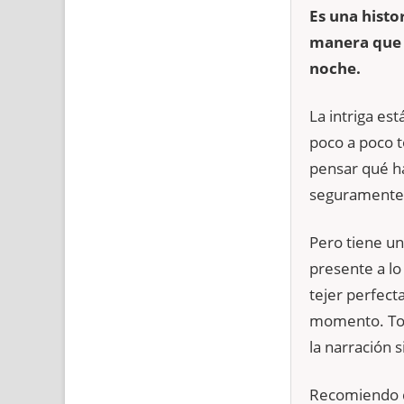
Es una histo
manera que n
noche.
La intriga es
poco a poco t
pensar qué ha
seguramente 
Pero tiene un
presente a lo
tejer perfect
momento. Tod
la narración 
Recomiendo qu