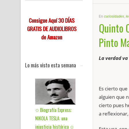
En
curiosidades
,
le
Consigue Aquí 30 DÍAS
Quinto C
GRATIS DE AUDIOLIBROS
de Amazon
Pinto M
La verdad va s
Lo más visto esta semana
Es cierto que
alguien que n
cierto pues h
✩ Biografía Express:
a reflexionar,
NIKOLA TESLA: una
injusticia histórica ✩
Esta vez, con 