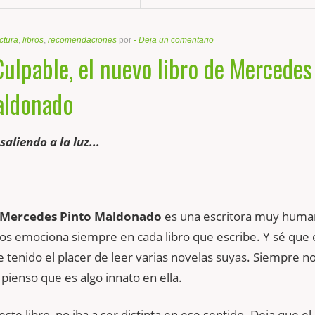
ctura
,
libros
,
recomendaciones
por
-
Deja un comentario
ulpable, el nuevo libro de Mercedes
aldonado
aliendo a la luz...
Mercedes Pinto Maldonado
es una escritora muy huma
os emociona siempre en cada libro que escribe. Y sé que 
e tenido el placer de leer varias novelas suyas. Siempre no
 pienso que es algo innato en ella.
este libro, no iba a ser distinta en ese sentido. Deja que el 