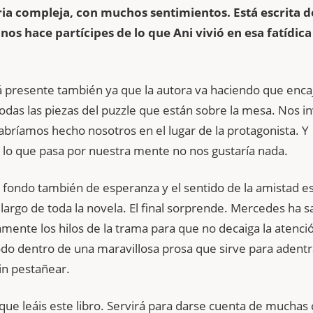
ria compleja, con muchos sentimientos. Está escrita de
os hace partícipes de lo que Ani vivió en esa fatídica
tá presente también ya que la autora va haciendo que enca
odas las piezas del puzzle que están sobre la mesa. Nos in
bríamos hecho nosotros en el lugar de la protagonista. Y
lo que pasa por nuestra mente no nos gustaría nada.
 fondo también de esperanza y el sentido de la amistad e
 largo de toda la novela. El final sorprende. Mercedes ha s
amente los hilos de la trama para que no decaiga la atenció
o dentro de una maravillosa prosa que sirve para adentr
sin pestañear.
e leáis este libro. Servirá para darse cuenta de muchas 