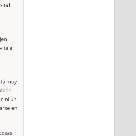
 tal
jen
vita a
stá muy
abido
n ni un
arse en
cosas