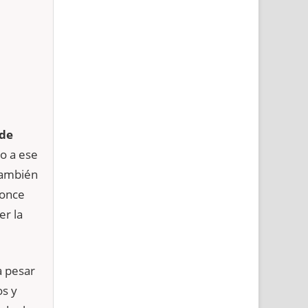
 de
o a ese
también
 once
er la
a pesar
os y