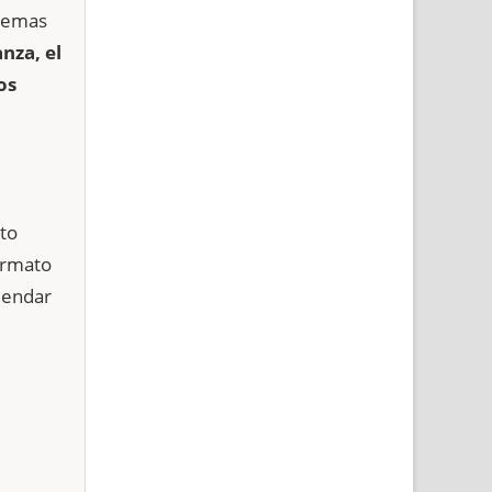
 temas
nza, el
os
to
ormato
mendar