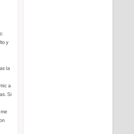
s:
to y
as la
mic a
as. Si
y me
con