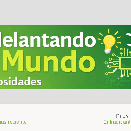
ás reciente
Entrada an