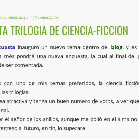
cine
,
encuesta
por
-
11 comentarios
A TRILOGIA DE CIENCIA-FICCION
cuesta
inauguro un nuevo tema dentro del
blog
, y es
da més pondré una nueva encuesta, la cual al final del 
e ser comentada.
con uno de mis temas preferidos, la ciencia ficci
las trilogías.
ea atractiva y tenga un buen numero de votos, a ver que
nal.
r el señor de los anillos, aunque me dolió en el alma no
egreso al futuro, en fin, lo superare.