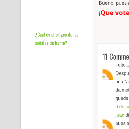
Bueno, pues 
¡Que vote
¿Cuál es el origen de las
señales de humo?
11 Comme
-
dijo...
Despué
una "a
da met
quedar
9 de j
juan
di
pues a