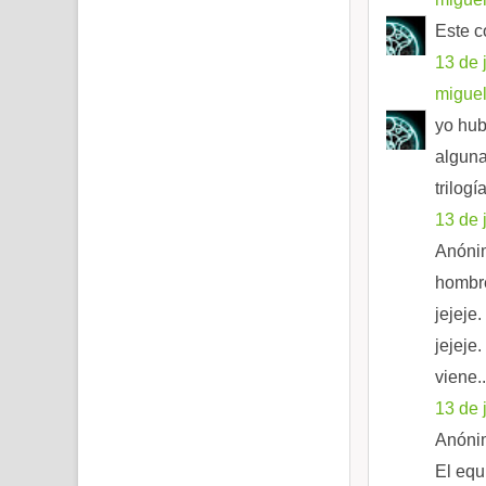
Este c
13 de 
migue
yo hub
alguna
trilogí
13 de 
Anónim
hombre
jejeje
jejeje
viene..
13 de 
Anónim
El equ