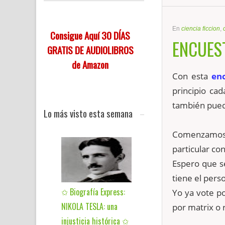
En
ciencia ficcion
,
Consigue Aquí 30 DÍAS
ENCUEST
GRATIS DE AUDIOLIBROS
de Amazon
Con esta
en
principio ca
también pued
Lo más visto esta semana
Comenzamos 
particular con 
Espero que s
tiene el perso
✩ Biografía Express:
Yo ya vote po
NIKOLA TESLA: una
por matrix o r
injusticia histórica ✩