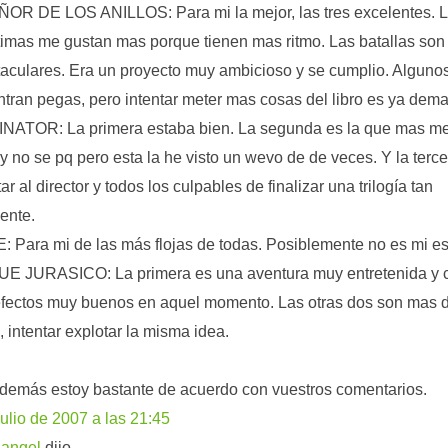
OR DE LOS ANILLOS: Para mi la mejor, las tres excelentes. 
timas me gustan mas porque tienen mas ritmo. Las batallas son
aculares. Era un proyecto muy ambicioso y se cumplio. Algunos
tran pegas, pero intentar meter mas cosas del libro es ya dem
NATOR: La primera estaba bien. La segunda es la que mas m
 y no se pq pero esta la he visto un wevo de de veces. Y la terc
r al director y todos los culpables de finalizar una trilogía tan
mente.
 Para mi de las más flojas de todas. Posiblemente no es mi est
E JURASICO: La primera es una aventura muy entretenida y 
fectos muy buenos en aquel momento. Las otras dos son mas d
 intentar explotar la misma idea.
 demás estoy bastante de acuerdo con vuestros comentarios.
julio de 2007 a las 21:45
langel
dijo...