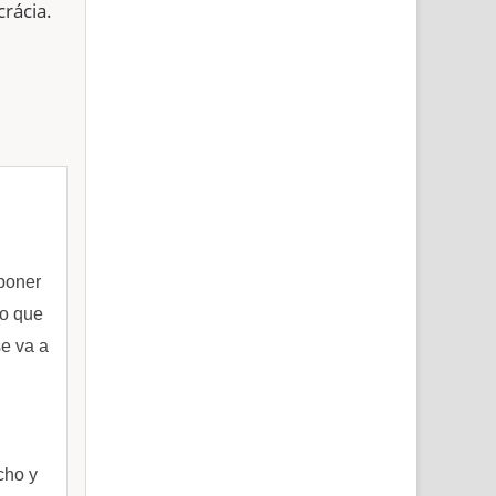
rácia.
poner
lo que
se va a
cho y