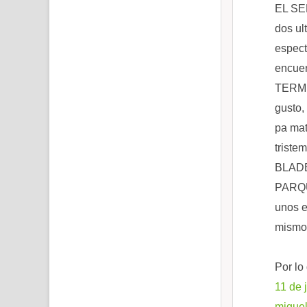
EL SEÑ
dos ul
espect
encuen
TERMI
gusto,
pa mata
triste
BLADE:
PARQU
unos e
mismo,
Por lo
11 de 
migue