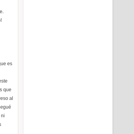
e.
!
que es
este
as que
reso al
 negué
 ni
s