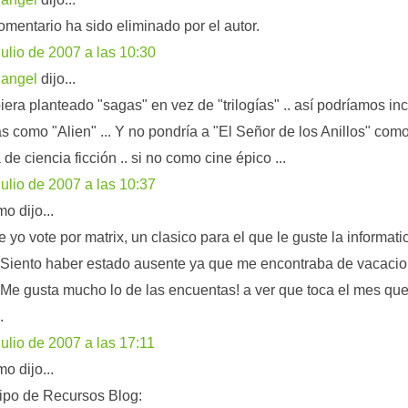
omentario ha sido eliminado por el autor.
julio de 2007 a las 10:30
langel
dijo...
iera planteado "sagas" en vez de "trilogías" .. así podríamos inc
s como "Alien" ... Y no pondría a "El Señor de los Anillos" com
a de ciencia ficción .. si no como cine épico ...
julio de 2007 a las 10:37
o dijo...
 yo vote por matrix, un clasico para el que le guste la informati
. Siento haber estado ausente ya que me encontraba de vacaci
. Me gusta mucho lo de las encuentas! a ver que toca el mes qu
.
julio de 2007 a las 17:11
o dijo...
ipo de Recursos Blog: