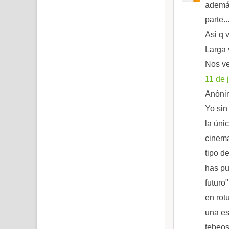
además
parte..
Asi q 
Larga 
Nos v
11 de 
Anónim
Yo sin
la úni
cinema
tipo d
has pu
futuro
en rotu
una es
tebeos