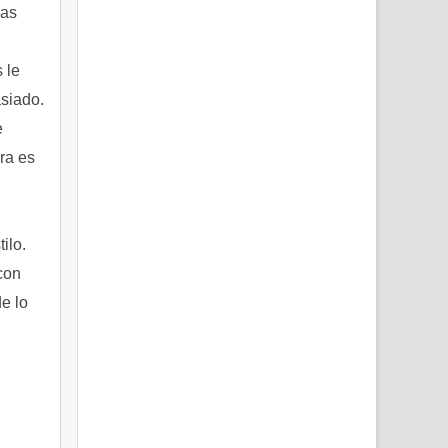
Las
 le
asiado.
e
era es
ilo.
con
e lo