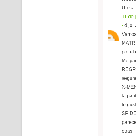
Un sa
11 de 
-
dijo...
Vamos 
MATRIX
por el 
Me par
REGRE
segund
X-MEN:
la pan
te gus
SPIDER
parece
otras.