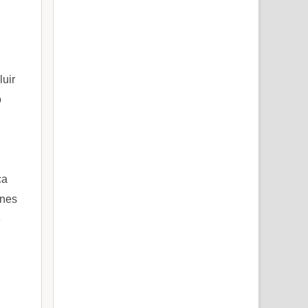
luir
o
ca
ones
e