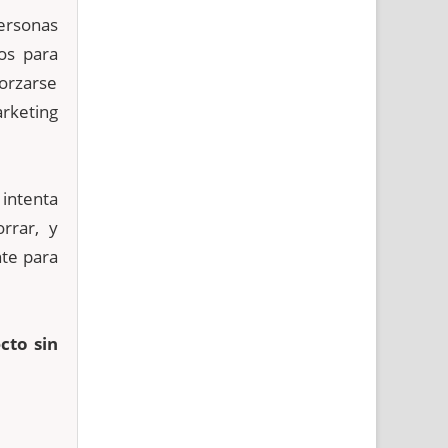
ersonas
os para
orzarse
rketing
 intenta
rrar, y
te para
cto sin