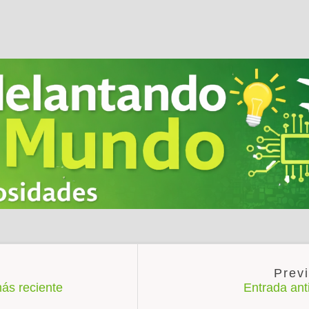
ás reciente
Entrada an