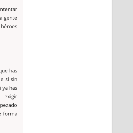
ntentar
la gente
n héroes
 que has
 sí sin
i ya has
 exigir
mpezado
de forma