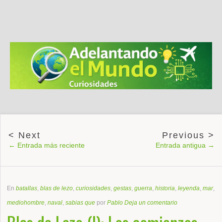
← Entrada más reciente
Entrada antigua →
En
batallas
,
blas de lezo
,
curiosidades
,
gestas
,
guerra
,
historia
,
leyenda
,
mar
,
mediohombre
,
naval
,
sabias que
por
Pablo
Deja un comentario